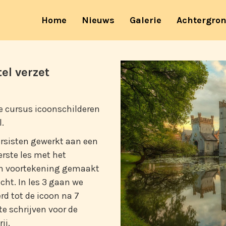
(current)
Home
Nieuws
Galerie
Achtergro
el verzet
 cursus icoonschilderen
l.
rsisten gewerkt aan een
rste les met het
een voortekening gemaakt
cht. In les 3 gaan we
rd tot de icoon na 7
te schrijven voor de
ij.