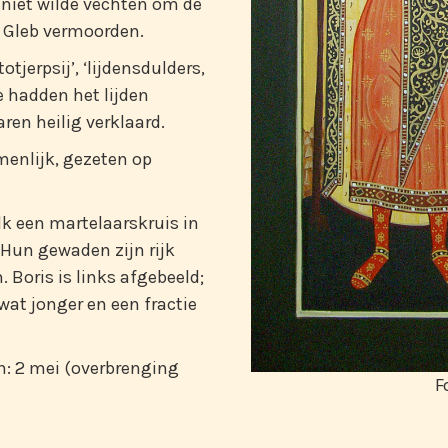
e niet wilde vechten om de
k Gleb vermoorden.
tjerpsij’, ‘lijdensdulders,
e hadden het lijden
ren heilig verklaard.
menlijk, gezeten op
lk een martelaarskruis in
 Hun gewaden zijn rijk
 Boris is links afgebeeld;
 wat jonger en een fractie
jn: 2 mei (overbrenging
F