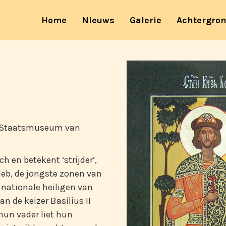
(current)
Home
Nieuws
Galerie
Achtergro
w (Staatsmuseum van
h en betekent ‘strijder’,
Gleb, de jongste zonen van
e nationale heiligen van
 de keizer Basilius II
hun vader liet hun