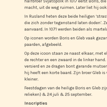
halfbroer Svjatopolk in 1017 eerst Boris, di
macht, uit de weg ruimen. Later liet hij oo
In Rusland heten deze beide heiligen ‘strasto
die zich zonder tegenstand laten doden’. Z
aanvaard. In 1071 werden beiden als martela
Op iconen worden Boris en Gleb vaak geza
paarden, afgebeeld.
Op deze icoon staan ze naast elkaar, met e
de rechter en een zwaard in de linker hand.
versierd en ze dragen bont gerande mutsen.
hij heeft een korte baard. Zijn broer Gleb is
kleiner.
Feestdagen van de heilige Boris en Gleb zi
relieken) & 24 juli & 25 september.
Inscripties