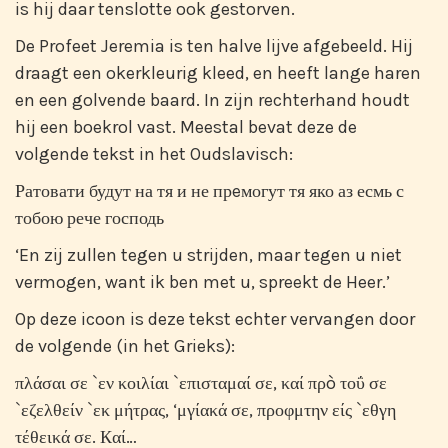
is hij daar tenslotte ook gestorven.
De Profeet Jeremia is ten halve lijve afgebeeld. Hij
draagt een okerkleurig kleed, en heeft lange haren
en een golvende baard. In zijn rechterhand houdt
hij een boekrol vast. Meestal bevat deze de
volgende tekst in het Oudslavisch:
Ратовати будут на тя и не прeмогут тя яко аз есмь с
тобою рече господь
‘En zij zullen tegen u strijden, maar tegen u niet
vermogen, want ik ben met u, spreekt de Heer.’
Op deze icoon is deze tekst echter vervangen door
de volgende (in het Grieks):
πλάσαι σε `εν κοιλίαι `επισταμαί σε, καί πρò τοΰ σε
`εζελθείν `εκ μήτρας, ‘μγίακά σε, προφμτην είς `εθγη
τέθεικά σε. Кαί…