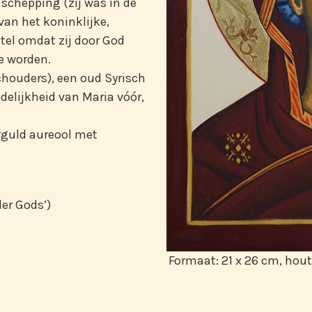
 schepping (zij was in de
van het koninklijke,
tel omdat zij door God
e worden.
chouders), een oud Syrisch
delijkheid van Maria vóór,
rguld aureool met
er Gods’)
Formaat: 21 x 26 cm, hou