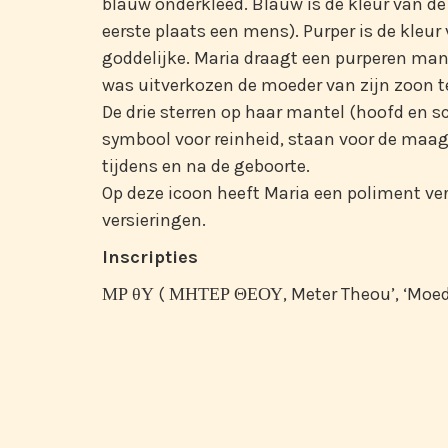
blauw onderkleed. Blauw is de kleur van de
eerste plaats een mens). Purper is de kleur 
goddelijke. Maria draagt een purperen man
was uitverkozen de moeder van zijn zoon t
De drie sterren op haar mantel (hoofd en s
symbool voor reinheid, staan voor de maag
tijdens en na de geboorte.
Op deze icoon heeft Maria een poliment ve
versieringen.
Inscripties
ΜΡ θΥ ( ΜΗΤΕΡ ΘΕΟΥ, Meter Theou’, ‘Moed