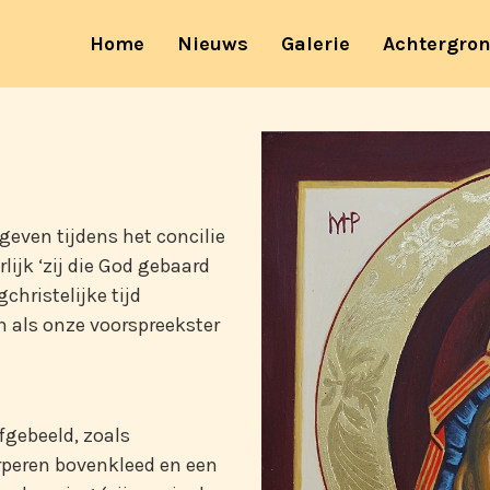
(current)
Home
Nieuws
Galerie
Achtergro
egeven tijdens het concilie
lijk ‘zij die God gebaard
gchristelijke tijd
n als onze voorspreekster
fgebeeld, zoals
urperen bovenkleed en een