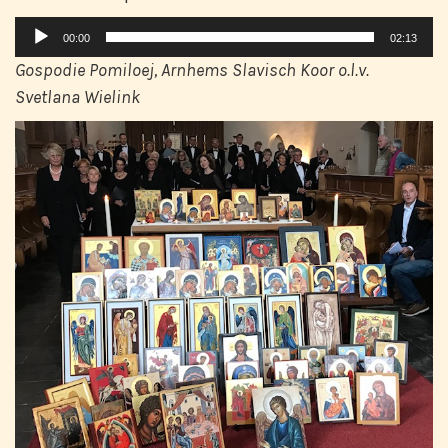
Audiospeler
00:00
02:13
Gospodie Pomiloej, Arnhems Slavisch Koor o.l.v.
Svetlana Wielink