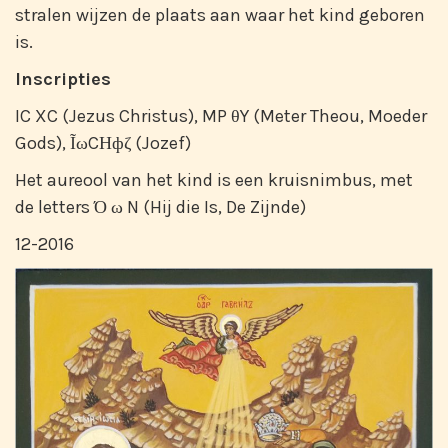
stralen wijzen de plaats aan waar het kind geboren
is.
Inscripties
IC XC (Jezus Christus), MP θY (Meter Theou, Moeder
Gods), ĨωCΗфζ (Jozef)
Het aureool van het kind is een kruisnimbus, met
de letters Ό ω N (Hij die Is, De Zijnde)
12-2016