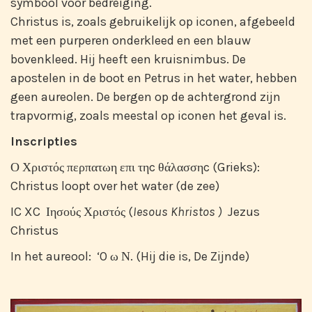
symbool voor bedreiging.
Christus is, zoals gebruikelijk op iconen, afgebeeld
met een purperen onderkleed en een blauw
bovenkleed. Hij heeft een kruisnimbus. De
apostelen in de boot en Petrus in het water, hebben
geen aureolen. De bergen op de achtergrond zijn
trapvormig, zoals meestal op iconen het geval is.
Inscripties
Ο Χριστός περπατωη επι τηc θάλασσηc (Grieks):
Christus loopt over het water (de zee)
IC XC Ιησούς Χριστός (
Iesous Khristos )
Jezus
Christus
In het aureool: ‘O ω Ν. (Hij die is, De Zijnde)