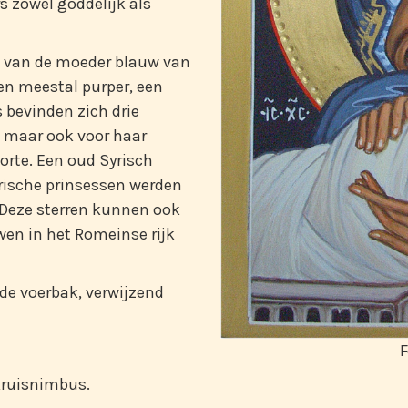
s zowel goddelijk als
el van de moeder blauw van
nen meestal purper, een
s bevinden zich drie
t, maar ook voor haar
orte. Een oud Syrisch
rische prinsessen werden
. Deze sterren kunnen ook
wen in het Romeinse rijk
nde voerbak, verwijzend
F
 kruisnimbus.