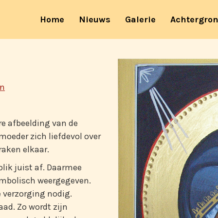
(current)
Home
Nieuws
Galerie
Achtergro
en
re afbeelding van de
moeder zich liefdevol over
aken elkaar.
lik juist af. Daarmee
symbolisch weergegeven.
 verzorging nodig.
aad. Zo wordt zijn