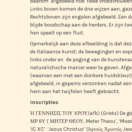
daarom afgebeeld hoe twee vroedvrouwen
Links boven komen de drie wijzen aan, gez
Rechtsboven zijn engelen afgebeeld. Een d
blijde boodschap aan de herders. Er zijn tw
hen speelt op een fluit.
Opmerkelijk aan deze afbeelding is dat dez
de Italiaanse kunst: de bewegingen en exp
links onder en de poging van de kunstenaa
naturalistische manier weer te geven. Afgeb
(waarvan een met een donkere huidskleur).
afgebeeld, in gepeins verzonken nadat een
hem aan het twijfelen heeft gebracht.
Inscripties
Ή ΓΕΝΝΗΣΙΣ ΤΟΥ XΡΟΥ(afk) (
Grieks
) De g
ΜΡ θΥ ( ΜΗΤΕΡ ΘΕΟΥ, Meter Theou’, ‘Moed
‘IC XC’ ‘Jezus Christus’ (Ιησούς Χριστός ,Ies