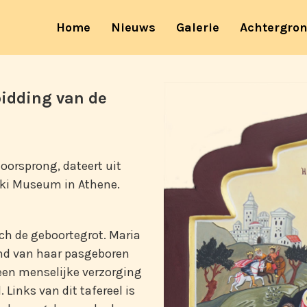
(current)
Home
Nieuws
Galerie
Achtergro
bidding van de
 oorsprong, dateert uit
aki Museum in Athene.
ch de geboortegrot. Maria
end van haar pasgeboren
een menselijke verzorging
Links van dit tafereel is