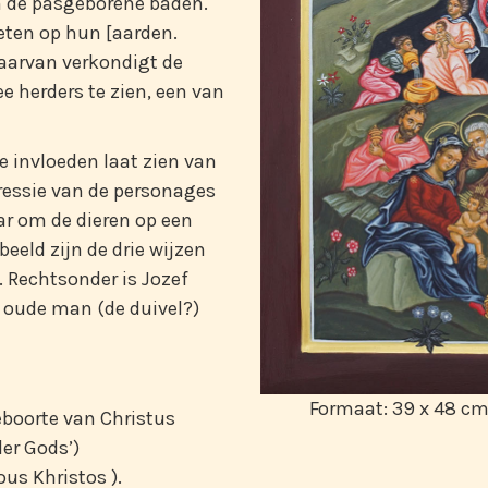
 de pasgeborene baden.
eten op hun [aarden.
aarvan verkondigt de
ee herders te zien, een van
e invloeden laat zien van
ressie van de personages
r om de dieren op een
eeld zijn de drie wijzen
 Rechtsonder is Jozef
 oude man (de duivel?)
Formaat: 39 x 48 cm
eboorte van Christus
er Gods’)
ous Khristos ).