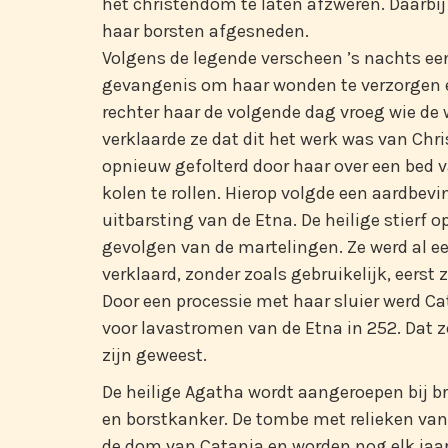
het christendom te laten afzweren. Daarbi
haar borsten afgesneden.
Volgens de legende verscheen ’s nachts ee
gevangenis om haar wonden te verzorgen e
rechter haar de volgende dag vroeg wie d
verklaarde ze dat dit het werk was van Chr
opnieuw gefolterd door haar over een bed 
kolen te rollen. Hierop volgde een aardbevi
uitbarsting van de Etna. De heilige stierf o
gevolgen van de martelingen. Ze werd al een
verklaard, zonder zoals gebruikelijk, eerst 
Door een processie met haar sluier werd C
voor lavastromen van de Etna in 252. Dat z
zijn geweest.
De heilige Agatha wordt aangeroepen bij 
en borstkanker. De tombe met relieken van 
de dom van Catania en worden nog elk jaar