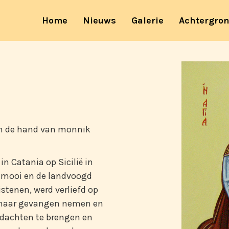
(current)
Home
Nieuws
Galerie
Achtergro
an de hand van monnik
in Catania op Sicilië in
rg mooi en de landvoogd
stenen, werd verliefd op
ij haar gevangen nemen en
edachten te brengen en