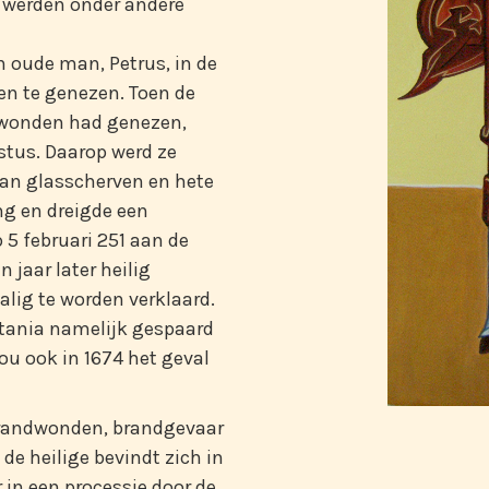
j werden onder andere
n oude man, Petrus, in de
n te genezen. Toen de
e wonden had genezen,
istus. Daarop werd ze
van glasscherven en hete
ng en dreigde een
p 5 februari 251 aan de
 jaar later heilig
zalig te worden verklaard.
atania namelijk gespaard
ou ook in 1674 het geval
brandwonden, brandgevaar
de heilige bevindt zich in
 in een processie door de