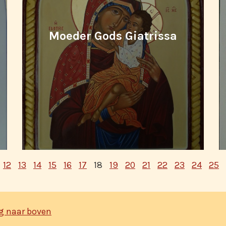
Moeder Gods Giatrissa
12
13
14
15
16
17
18
19
20
21
22
23
24
25
g naar boven