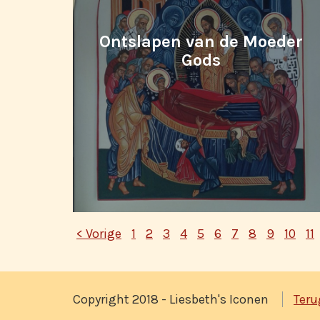
Ontslapen van de Moeder
Gods
< Vorige
1
2
3
4
5
6
7
8
9
10
11
Copyright 2018 - Liesbeth's Iconen
Teru