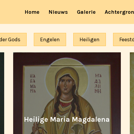
(current)
Home
Nieuws
Galerie
Achtergro
der Gods
Engelen
Heiligen
Feest
Heilige Maria Magdalena