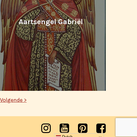
Aartsengel Gabriël
Volgende >
Dutch