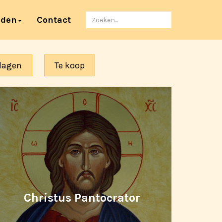
Zoeken
nden
Contact
naar
dagen
Te koop
Christus Pantocrator