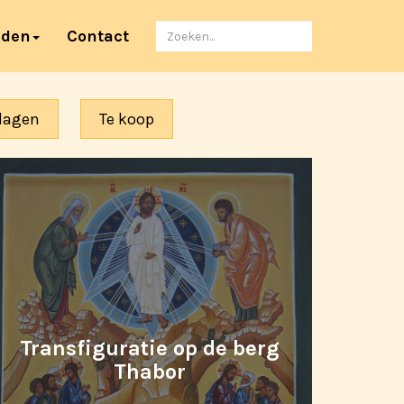
Zoeken
nden
Contact
naar
dagen
Te koop
Transfiguratie op de berg
Thabor