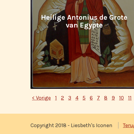
Heilige Antonius de Grote
van Egypte
< Vorige
1
2
3
4
5
6
7
8
9
10
11
Copyright 2018 - Liesbeth's Iconen
Teru